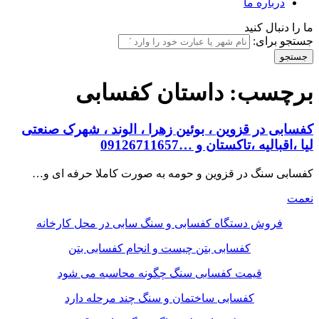
درباره ما
ما را دنبال کنید
جستجو برای:
برچسب:
داستان کفسابی
کفسابی در قزوین ، بوئین زهرا ، الوند ، شهرک صنعتی
لیا ،اقبالیه ،تاکستان و …09126711657
کفسابی سنگ در قزوین و حومه به صورت کاملا حرفه ای و…
نعمت
فروش دستگاه کفسابی و سنگ سابی در محل کارخانه
کفسابی بتن چیست و انجام کفسابی بتن
قیمت کفسابی سنگ چگونه محاسبه می شود
کفسابی ساختمان و سنگ چند مرحله دارد