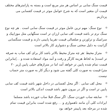
قیمت سنگ سابی بر اساس هر متر مربع است و بسته به پارامترهای مختلف
قیمت آن متغیر است که به شرح عوامل موثر در قیمت کفسابی می
پردازیم.
نوع سنگ: مهم ترین عامل موثر در قیمت سنگ سابی است . هر چه نوع
سنگ نرم تر باشد قیمت کف سابی ارزان تر است سنگهایی مثل موزاییک و
سرامیک و تراورتن و صلصالی قیمت تقریبا پایینی دارند و قیمت سنگسابی
گرانیت به دلیل سختی سنگ و دشواری کار بالاتر است
متراژ محیط :هر چه متراژ محیط بالاتر باشد کار برای کف ساب به صرفه
تر است( به لحاظ هزینه کارگر و رفت و آمد مواد استفاده شده و …)بنابراین
قیمت تمام شده پایین تر خواهد آمد اما در متراژهای خیلی پایین (زیر ۲۰
متر) قیمت به صورت کلی گفته می شود و دیگر کار به صورت متر حساب
نیست.
محل کف سابی : اگر محل کفسابی در داخل شهر باشد قیمت کف سابی
پایین تر است و اگر در بیرون شهر باشد قیمت اندکی بالاتر است
سابقه ساب خوردن سنگ: اگر سنگ قبلا ساب خورده باشد مسلما
ایرادات کلی آن مانند ناهمواری و … رفع شده است بنابراین قیمت تمام
شده در مرحله بعد پایینتر خواهد بود