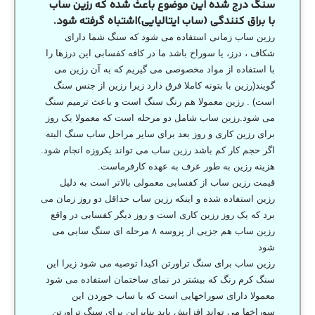
سنگ درج شده این موضوع باعث شده که رزین ساب
با براق کنندگی (ساب ایتالیایی)اشتباه گرفته شود.
رزین ساب زمانی استفاده می شود که سنگ شما دارای
شکاف ، درز، یا سوراخ باشد ما در کافه کفسابی این درزها را
با استفاده از مواد مخصوصی می گیریم که به آن رزین می
گویند(رزین با بتونه کاملا فرق دارد زیرا رزین از جنس سنگ
است) . رزین معمولا هم رنگ سنگ است و باعث ترمیم سنگ
می شود.رزین ساب شامل دو مرحله است که معمولا یک روز
برای رزین کاری و روز بعد برای سایر مراحل ساب سنگ البته
اگر حجم کار کم باشد رزین ساب می تواند یکروزه انجام شود.
هزینه رزین به طور عرف به عهده کارفرماست.
قیمت رزین ساب از کفسابی معمولی بالاتر است به دلیل
رزین استفاده شده و اینکه رزین ساب حداقل دو روز زمان می
برد که یک روز رزین کاری است و روز دیگر کفسابی در واقع
رزین ساب هم جزیی از پروسه ۸ مرحله ای سنگ سابی می
شود
رزین ساب برای سنگ تراورتن اکیدا توصیه می شود زیرا این
سنگ کرم رنگ که بیشتر در نمای ساختمان استفاده می شود
معمولا دارای سوراخهایی است که با ساب خوردن این
سوراخها می تواند افزایش یابد بنابراین برای سنگ تراورتن