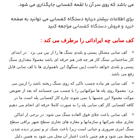
می باشد که روی سر آن با لقمه کفسابی جایگذاری می شود.
برای اطلاعات بیشتر درباره دستگاه کفسابی می توانید به صفحه
خرید و فروش دستگاه کفسابی
مراجعه کنید
کف سابی چه ایراداتی را برطرف می کند :
کف سابی مشکل پستی و بلندی سنگ ها را از بین می برد : در ابتدای
کار ساختمانی سنگ کار هر چه قدر هم حرفه ای باشد معمولا مقداری سنگ
پستی و بلندی خواهد داشت (بین سنگها) این ناهمواری ها با کف سابی قابل
رفع می باشد.
کف سابی هر ماده چسب ناکی که روی سنگ ریخته باشد را ازبین می
برد: معمولا روی پله ها موکتهایی را با چسب می چسبانند که بعد از تعویض
موکت معمولا این چسبها پا نمی شوند چاره کار کفسابی پله است ما در
کافه کفسابی کار کف سابی پله را به صورت کاملا حرفه ای انجام می دهیم
کف سابی باعث جلای فوق العاده سنگ می شود: در برخی از اماکن
تجاری مثله شرکتها و سازمانها و مغازه های تجاری سطح شهر براقی سطح
سنگ امری ضروری و حیاتی است زیرا باعث شیک تر و تمیزتر دیده شدن
محیط می شود و هم چنین باعث اعتبار آن محل می شود به همین دلیل