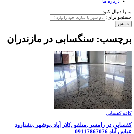
درباره ما
ما را دنبال کنید
جستجو برای:
برچسب:
سنگسابی در مازندران
کافه کفسابی
کفسابی در رامسر ,متلقو ,کلار آباد ,نوشهر ,نشتارود
عباس آباد 09117867076