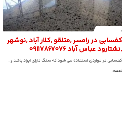
کافه کفسابی
کفسابی در رامسر ,متلقو ,کلار آباد ,نوشهر
,نشتارود عباس آباد 09117867076
کفسابی در مواردی استفاده می شود که سنگ دارای ایراد باشد و…
نعمت