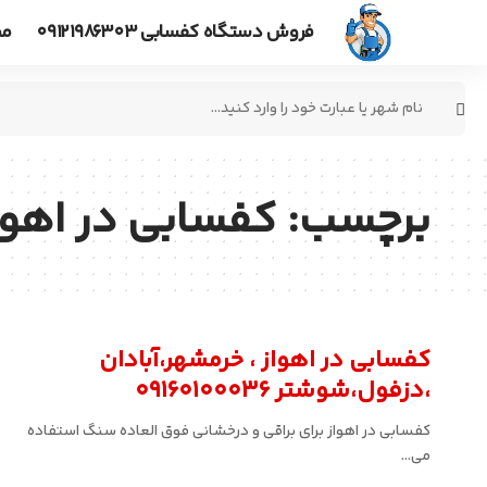
فروش دستگاه کفسابی ۰۹۱۲۱۹۸۶۳۰۳
مط
جستجو
برای:
برچسب:
کفسابی در اهوا
کفسابی در اهواز ، خرمشهر،آبادان
،دزفول،شوشتر 09160100036
کفسابی در اهواز برای براقی و درخشانی فوق العاده سنگ استفاده
می…