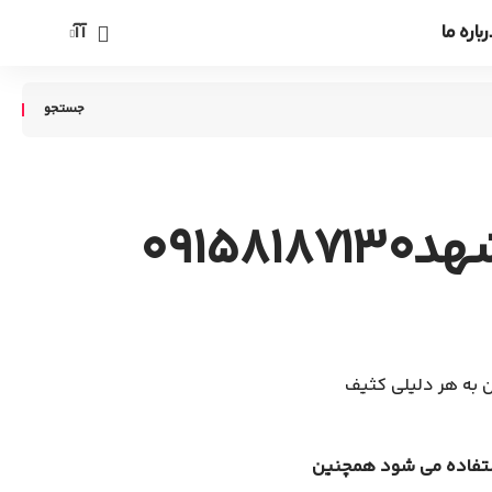
باره ما
آآ
تغییر
اندازه
فونت
091
ن به هر دلیلی کثیف
استفاده می شود همچنین